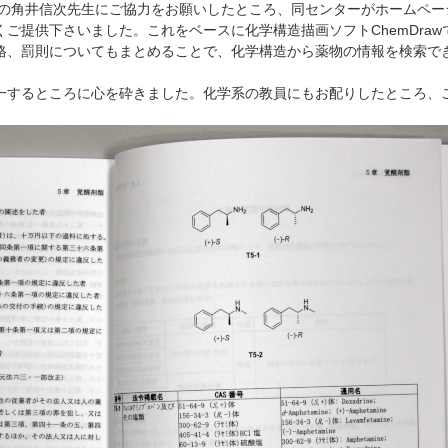
ーの角井信次先生にご協力をお願いしたところ、同センターがホームペー
ご提供下さいました。これをベースに化学構造描画ソフトChemDraw
格、罰則についてもまとめることで、化学構造から薬物の情報を検索で
一するところに心を砕きました。化学系の教員にもお配りしたところ、