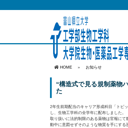
HOME
»
お知らせ
“構造式で見る規制薬物
た
2
年生前期配当のキャリア形成科目「トピ
し、生物工学科の全学年に配布しました。
取り扱いに法的制限のある薬物は官報にて
動中に意図せずそのような物質を手にする