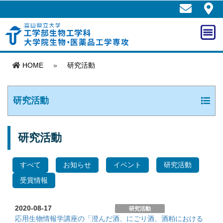
HOME
»
研究活動
研究活動
研究活動
すべて
お知らせ
イベント
研究活動
受賞情報
2020-08-17
研究活動
応用生物情報学講座の「澄んだ酒、にごり酒、酒粕における