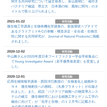
関する共同研究について論文発表し、富山新聞に「蔵付き
バクテリア確認 県立大 日本酒の味、風味に関与」のタ
イトルで取り上げられました。
2021-01-22
研究活動
微生物工学講座と生物有機化学講座の、新規環状ペプチドで
あるクラドアミドA-Cの単離・構造決定・全合成・生物活
性に関する共同研究が、Journal of Natural Productsに掲載
されました。
2020-12-02
研究活動
中山舞さんが2020年度日本フードファクター学会学術集会に
てYoung Investigator Award（若手優秀発表賞）を受賞しま
した。
2020-12-01
研究活動
応用生物情報学講座・西田洋巳教授の「生物進化と細胞外Ｄ
ＮＡ 微生物創生への挑戦」（丸善プラネット）が出版さ
れました。また、総説「バクテリア細胞への物質導入シス
テムの確立 微生物研究における細胞工学とゲノム工学の
融合に向けて」が「化学と生物」の１２月号に記載され、
その号の表紙を飾りました。